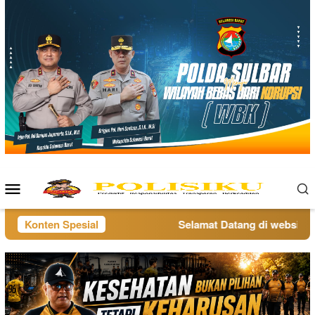
Loncat
ke
konten
Menu
Mobile
Konten Spesial
Selamat Datang di website pol