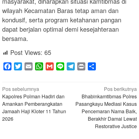
masyarakat, diharapkan situasi kamtibmas di
wilayah Kecamatan Baras tetap aman dan
kondusif, serta program ketahanan pangan
dapat berjalan optimal demi kesejahteraan
bersama.
Post Views:
65
Facebook
Twitter
Email
WhatsApp
Gmail
Line
Telegram
Print
Share
Navigasi
Pos sebelumnya
Pos berikutnya
pos
Kapolres Polman Hadiri dan
Bhabinkamtibmas Polres
Amankan Pemberangkatan
Pasangkayu Mediasi Kasus
Jamaah Haji Kloter 11 Tahun
Pencemaran Nama Baik,
2026
Berakhir Damai Lewat
Restorative Justice