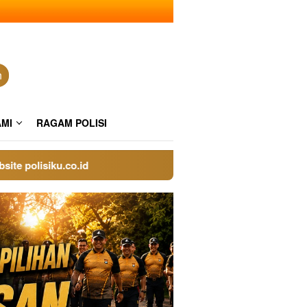
n
AMI
RAGAM POLISI
lisiku.co.id