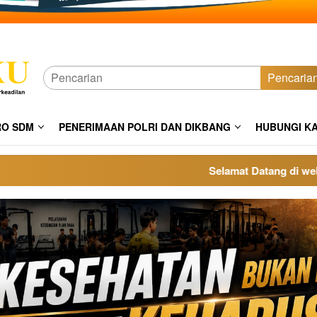
Pencaria
RO SDM
PENERIMAAN POLRI DAN DIKBANG
HUBUNGI K
Selamat Datang di website po