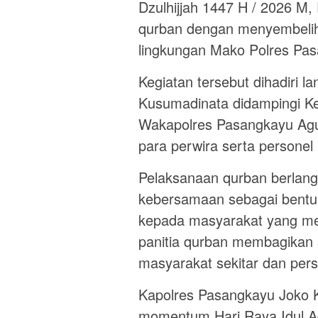
Dzulhijjah 1447 H / 2026 M
qurban dengan menyembelih 
lingkungan Mako Polres Pas
Kegiatan tersebut dihadiri 
Kusumadinata didampingi K
Wakapolres Pasangkayu Agu
para perwira serta personel
Pelaksanaan qurban berlan
kebersamaan sebagai bentuk
kepada masyarakat yang me
panitia qurban membagikan
masyarakat sekitar dan per
Kapolres Pasangkayu Joko
momentum Hari Raya Idul A