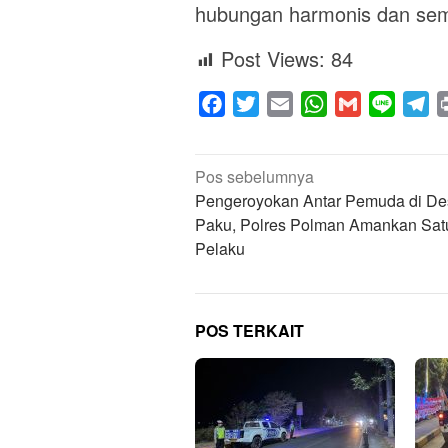
hubungan harmonis dan sem
Post Views:
84
Facebook
Twitter
Email
WhatsApp
Gmail
Line
Te
Navigasi
Pos sebelumnya
pos
Pengeroyokan Antar Pemuda di De
Paku, Polres Polman Amankan Sat
Pelaku
POS TERKAIT