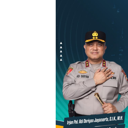
Loncat
ke
konten